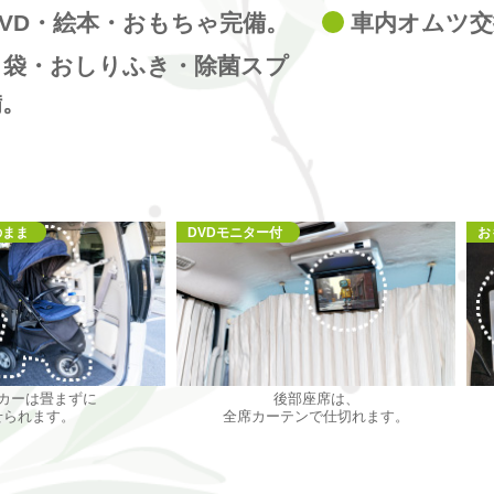
VD・絵本・おもちゃ完備。
車内オムツ交
ミ袋・おしりふき・除菌スプ
備。
のまま
DVDモニター付
お
カーは畳まずに
後部座席は、
せられます。
全席カーテンで仕切れます。