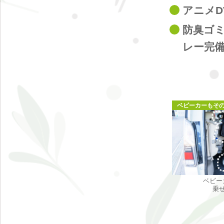
アニメD
防臭ゴ
レー完
ベビーカーもそ
ベビー
乗